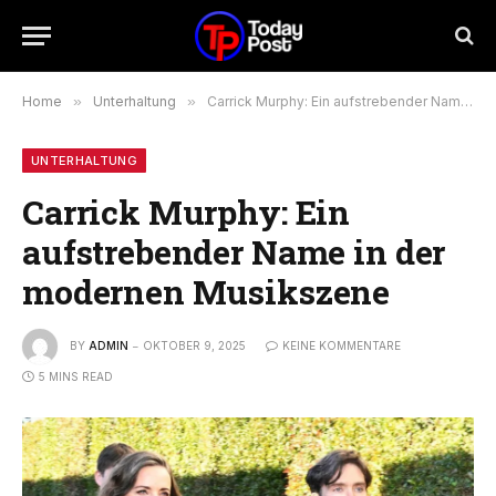
Home
»
Unterhaltung
»
Carrick Murphy: Ein aufstrebender Name in der modernen Musikszene
UNTERHALTUNG
Carrick Murphy: Ein
aufstrebender Name in der
modernen Musikszene
BY
ADMIN
OKTOBER 9, 2025
KEINE KOMMENTARE
5 MINS READ