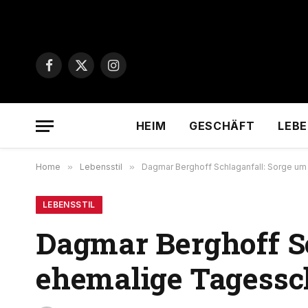
Facebook
X
Instagram
(Twitter)
HEIM
GESCHÄFT
LEBE
Home
»
Lebensstil
»
Dagmar Berghoff Schlaganfall: Sorge u
LEBENSSTIL
Dagmar Berghoff Sc
ehemalige Tagessc