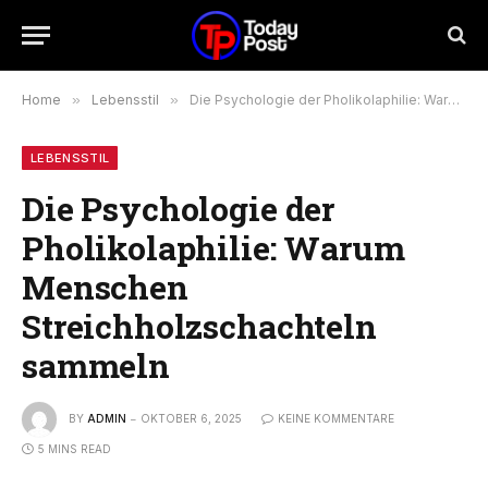
Home
»
Lebensstil
»
Die Psychologie der Pholikolaphilie: Warum Menschen Streichholzschachteln sammeln
LEBENSSTIL
Die Psychologie der
Pholikolaphilie: Warum
Menschen
Streichholzschachteln
sammeln
BY
ADMIN
OKTOBER 6, 2025
KEINE KOMMENTARE
5 MINS READ