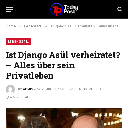
Home
»
Lebensstil
»
Ist Django Asül verheiratet? – Alles über sein Privatleben
LEBENSSTIL
Ist Django Asül verheiratet?
– Alles über sein
Privatleben
BY
ADMIN
NOVEMBER 2, 2025
KEINE KOMMENTARE
4 MINS READ