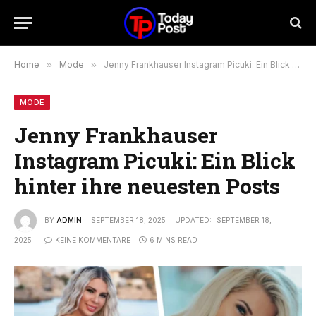
Home
»
Mode
»
Jenny Frankhauser Instagram Picuki: Ein Blick hinter ihre neuesten Posts
MODE
Jenny Frankhauser
Instagram Picuki: Ein Blick
hinter ihre neuesten Posts
BY
ADMIN
SEPTEMBER 18, 2025
UPDATED:
SEPTEMBER 18,
2025
KEINE KOMMENTARE
6 MINS READ