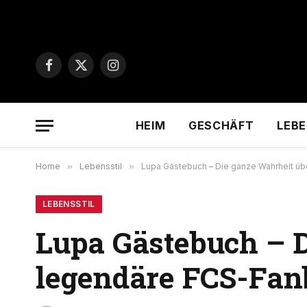
Facebook
X
Instagram
(Twitter)
HEIM
GESCHÄFT
LEBE
Home
»
Lebensstil
»
Lupa Gästebuch – Die ganze Wahrheit ü
LEBENSSTIL
Lupa Gästebuch – 
legendäre FCS-Fa