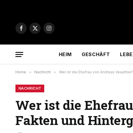
Facebook
X
Instagram
(Twitter)
HEIM
GESCHÄFT
LEBE
Home
»
Nachricht
»
Wer ist die Ehefrau von Andreas Veauthier
NACHRICHT
Wer ist die Ehefra
Fakten und Hinter