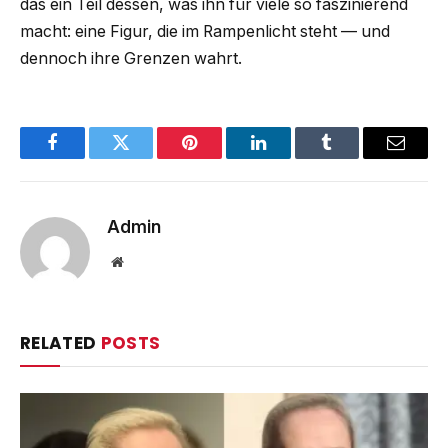
das ein Teil dessen, was ihn für viele so faszinierend
macht: eine Figur, die im Rampenlicht steht — und
dennoch ihre Grenzen wahrt.
Facebook
Twitter
Pinterest
LinkedIn
Tumblr
Email
Admin
Website
RELATED
POSTS