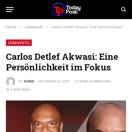
Home
»
Lebensstil
»
Carlos Detlef Akwasi: Eine Persönlichkeit im Fokus
LEBENSSTIL
Carlos Detlef Akwasi: Eine
Persönlichkeit im Fokus
BY
ADMIN
SEPTEMBER 22, 2025
KEINE KOMMENTARE
6 MINS READ